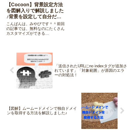
【Cocoon】背景設定方法
を図解入りで解説しました
♪背景を設定して自分だけ
のブログを作ろう！
こんばんは、みやびです＾＾前回
の記事では、無料なのにたくさん
カスタマイズができる
【Cocoon】というテンプレート
(テーマ)のダウンロード方法を解
説しました。今回は、
【Cocoon】の背景設定方法につ
いて解説していきます。背景設定
方法今回は...
「送信されたURLにno indexタグが追加さ
れています」「対象範囲」が原因のエラ
ーの対処法！
【図解】ムームードメインで独自ドメイ
ンを取得する方法を解説しました♪