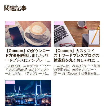
関連記事
Cocoon
Cocoon
【Cocoon】のダウンロー
【Cocoon】カスタマイ
ド方法を解説しました♪ワ
ズ！ワードプレスブログの
ードプレスにテンプレート
検索窓を丸くおしゃれにす
(テーマ)を設定しよう！
る方法♪
こんばんは、みやびです＾＾ワー
こんばんは、みやびです＾＾前回
ドプレス(WordPress)をインスト
の記事では、無料テンプレート
ールしたら、《テンプレート(テ
(テーマ)【Cocoon】の背景を設定
ーマ)》を設定してSEO効果を高
する方法を解説しました。
めちゃいましょう！という事で、
Cocoonは、カスタマイズがたく
Cocoon
今回は、無料なのにシンプルで自
さんできるのですが、今回は「リ
分好みのカスタマイズがこれでも
スブロ」を運営されている斉藤コ
か！！というくらい...
ウさんのブログを参考にカス...