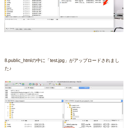
8.public_htmlの中に「test.jpg」がアップロードされまし
た♪