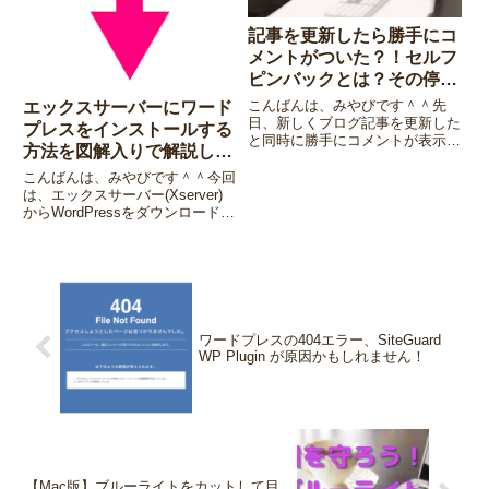
記事を更新したら勝手にコ
メントがついた？！セルフ
ピンバックとは？その停止
方法を図解入りで解説しま
こんばんは、みやびです＾＾先
エックスサーバーにワード
す♪
日、新しくブログ記事を更新した
プレスをインストールする
と同時に勝手にコメントが表示さ
方法を図解入りで解説しま
れ、ワードプレス(WordPress)か
した♪
ら、デモレートしてくださいとい
こんばんは、みやびです＾＾今回
うメールが届いたんです。最初は
は、エックスサーバー(Xserver)
スパムコメントがついたのかと思
からWordPressをダウンロードす
いましたが、スパムコメ...
る方法を図解入りで解説したいと
思います。WordPressを使ってブ
ログを構築するには、エックスサ
ーバー(Xserver)へWordP...
ワードプレスの404エラー、SiteGuard
WP Plugin が原因かもしれません！
【Mac版】ブルーライトをカットして目