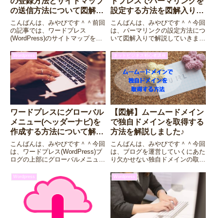
の登録方法とサイトマップ
ドプレスでパーマリンクを
の送信方法について図解入
設定する方法を図解入りで
りで解説しました♪(失敗談
解説しました♪
こんばんは、みやびです＾＾前回
こんばんは、みやびです＾＾今回
つき)
の記事では、ワードプレス
は、パーマリンクの設定方法につ
(WordPress)のサイトマップを作
いて図解入りで解説していきま
成してくれるプラグイン
す。「パーマリンク」とは、一言
「Google XML Sitemaps」のイ
でいうと、「そのページのURL」
Wordpress
ネットビジネス初心者講座
ンストール方法を解説しました。
の事です。ワードプレス
今回は、Google XML Sitemaps
(WordPress)では、自分でパーマ
で...
リンクの表示方法を決める事が...
ワードプレスにグローバル
【図解】ムームードメイン
メニュー(ヘッダーナビ)を
で独自ドメインを取得する
作成する方法について解説
方法を解説しました♪
しました♪
こんばんは、みやびです＾＾今回
こんばんは、みやびです＾＾今回
は、ワードプレス(WordPress)ブ
は、ブログを運営していくにあた
ログの上部にグローバルメニュー
り欠かせない独自ドメインの取得
(ヘッダーナビ)を作成する方法を
方法を図解入りで解説していきま
図解入りで解説してみます。グロ
す。独自ドメインといえば、お名
Wordpress
Wordpress
ーバルメニュー(ヘッダーナビ)っ
前.comやエックスドメインもあ
てどんなもの？グローバルメニュ
りますが、今回は私が日頃使用し
ー(ヘッダーナビ...
ているムームードメインを使っ...