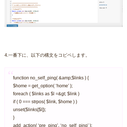
4.一番下に、以下の構文をコピペします。
function no_self_ping( &amp;$links ) {
$home = get_option( ‘home’ );
foreach ( $links as $l =&gt; $link )
if ( 0 === strpos( $link, $home ) )
unset($links[$l]);
}
add_action( ‘pre_ping’, ‘no_self_ping’ );