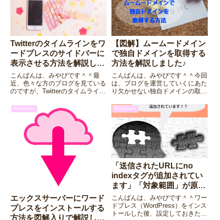
Twitterのタイムラインをワ
【図解】ムームードメイン
ードプレスのサイドバーに
で独自ドメインを取得する
表示させる方法を解説しま
方法を解説しました♪
した♪
こんばんは、みやびです＾＾最
こんばんは、みやびです＾＾今回
近、色々な方のブログを見ている
は、ブログを運営していくにあた
のですが、Twitterのタイムライン
り欠かせない独自ドメインの取得
を自分のブログに表示させている
方法を図解入りで解説していきま
方がとても多いですよね。…私も
す。独自ドメインといえば、お名
Wordpress
Wordpress
その一人ですが笑Twitterのタイム
前.comやエックスドメインもあ
ラインが表示されて流れていく事
りますが、今回は私が日頃使用し
で、ブログに動き...
ているムームードメインを使っ...
「送信されたURLにno
indexタグが追加されてい
ます」「対象範囲」が原因
のエラーの対処法！
こんばんは、みやびです＾＾ワー
エックスサーバーにワード
ドプレス（WordPress）をインス
プレスをインストールする
トールした後、設定しておきたい
方法を図解入りで解説しま