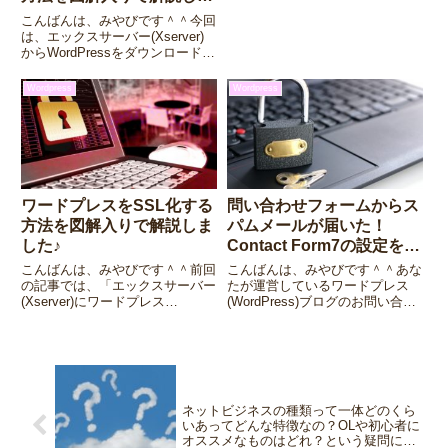
のがGoogle Search Console（サ
した♪
ーチコンソール ）。このGoogle
こんばんは、みやびです＾＾今回
Search Console（サーチコンソ
は、エックスサーバー(Xserver)
ール ）から...
からWordPressをダウンロードす
る方法を図解入りで解説したいと
思います。WordPressを使ってブ
Wordpress
Wordpress
ログを構築するには、エックスサ
ーバー(Xserver)へWordP...
ワードプレスをSSL化する
問い合わせフォームからス
方法を図解入りで解説しま
パムメールが届いた！
した♪
Contact Form7の設定を変
更してスパムメールをブロ
こんばんは、みやびです＾＾前回
こんばんは、みやびです＾＾あな
ックしよう！
の記事では、「エックスサーバー
たが運営しているワードプレス
(Xserver)にワードプレス
(WordPress)ブログのお問い合わ
(WordPress)をインストールする
せフォームからスパムメールがき
方法」を解説しました。今回は、
た経験はありませんか？せっかく
ワードプレス(WordPress)インス
設置したお問い合わせフォームな
トール直後にやっておいた方が良
のに、スパムメールが送られてき
いSSL...
たらなんだか悲しいです...
ネットビジネスの種類って一体どのくら
いあってどんな特徴なの？OLや初心者に
オススメなものはどれ？という疑問にお